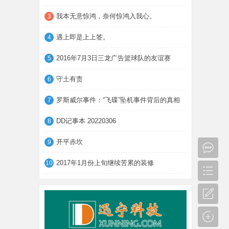
我本无意惊鸿，奈何惊鸿入我心。
3
遇上即是上上签。
4
2016年7月3日三龙广告篮球队的友谊赛
5
守土有责
6
罗斯威尔事件：“飞碟”坠机事件背后的真相
7
DD记事本 20220306
8
开平赤坎
9
2017年1月份上旬继续苦累的装修
10