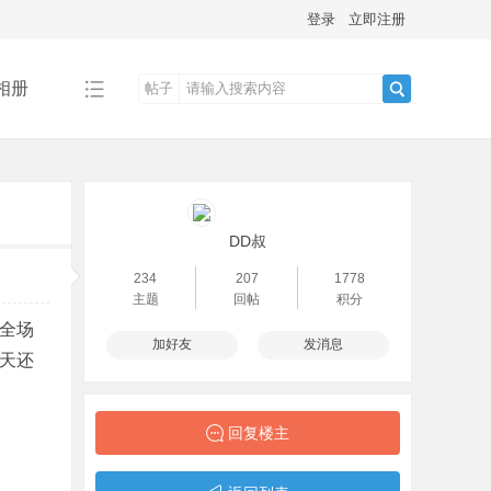
登录
立即注册
相册
帖子
搜
索
DD叔
234
207
1778
主题
回帖
积分
，全场
加好友
发消息
天还
回复楼主