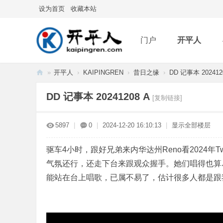
设为首页
收藏本站
门户
开平人
»
开平人
›
KAIPINGREN
›
昔日之缘
›
DD 记事本 202412
分享
记录
排
开
DD 记事本 20241208 A
[复制链接]
平
人
5897
|
0
|
2024-12-20 16:10:13
|
显示全部楼层
驱车4小时，跟好兄弟来内华达州Reno看2024年
气氛还行，还走下台来跟观众握手。她们唱得也算
能站在台上唱歌，已属不易了，估计很多人都是跟