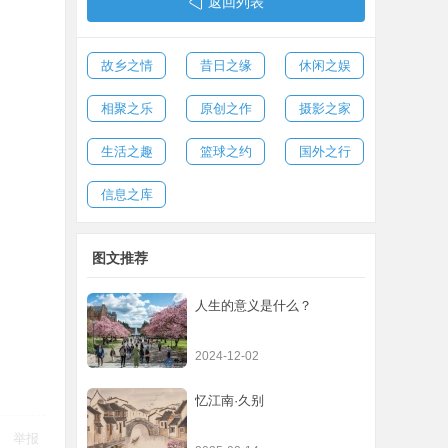
返回列表
故乡之情
昔日之缘
休闲之娱
相聚之乐
原创之作
摄影之家
生活之趣
篮球之约
国外之行
信息之库
图文推荐
人生的意义是什么？
2024-12-02
忆江南·久别
举报