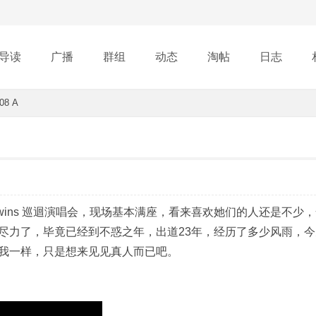
导读
广播
群组
动态
淘帖
日志
08 A
行榜
Twins 巡迴演唱会，现场基本满座，看来喜欢她们的人还是不少
尽力了，毕竟已经到不惑之年，出道23年，经历了多少风雨，今
我一样，只是想来见见真人而已吧。