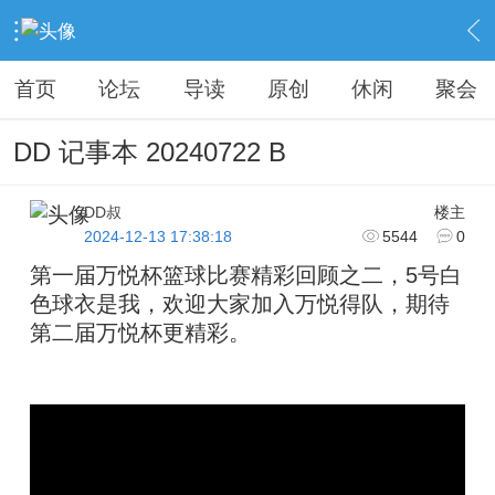
›
KAIPINGREN
›
昔日之缘
›
内容
首页
论坛
导读
原创
休闲
聚会
DD 记事本 20240722 B
DD叔
楼主
2024-12-13 17:38:18
5544
0
第一届万悦杯篮球比赛精彩回顾之二，5号白
色球衣是我，欢迎大家加入万悦得队，期待
第二届万悦杯更精彩。