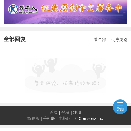
全部回复
看全部
倒序浏览
导航
首页
|
登录
|
注册
简易版
|
手机版
|
电脑版
|
© Comsenz Inc.