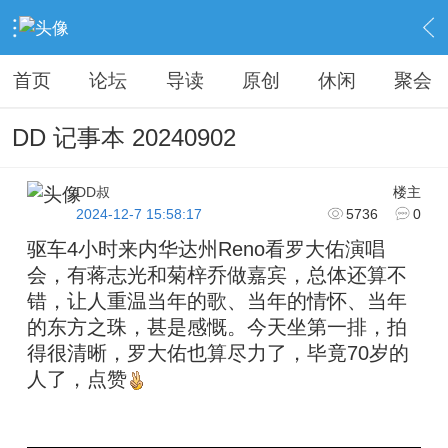
›
KAIPINGREN
›
昔日之缘
›
内容
首页
论坛
导读
原创
休闲
聚会
DD 记事本 20240902
DD叔
楼主
2024-12-7 15:58:17
5736
0
驱车4小时来内华达州Reno看罗大佑演唱
会，有蒋志光和菊梓乔做嘉宾，总体还算不
错，让人重温当年的歌、当年的情怀、当年
的东方之珠，甚是感慨。今天坐第一排，拍
得很清晰，罗大佑也算尽力了，毕竟70岁的
人了，点赞