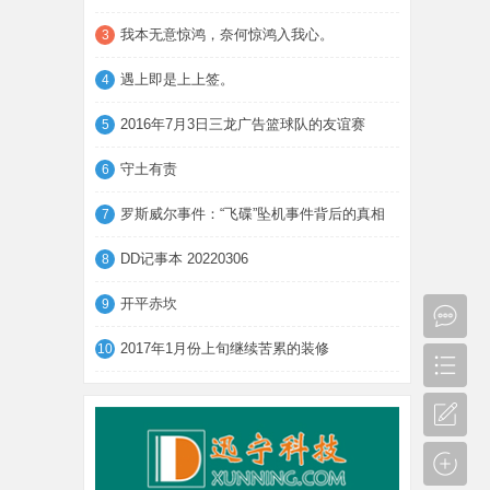
我本无意惊鸿，奈何惊鸿入我心。
3
遇上即是上上签。
4
2016年7月3日三龙广告篮球队的友谊赛
5
守土有责
6
罗斯威尔事件：“飞碟”坠机事件背后的真相
7
DD记事本 20220306
8
开平赤坎
9
2017年1月份上旬继续苦累的装修
10