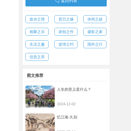
返回列表
故乡之情
昔日之缘
休闲之娱
相聚之乐
原创之作
摄影之家
生活之趣
篮球之约
国外之行
信息之库
图文推荐
人生的意义是什么？
2024-12-02
忆江南·久别