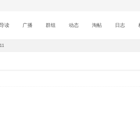
导读
广播
群组
动态
淘帖
日志
11
行榜