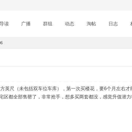
导读
广播
群组
动态
淘帖
日志
06
行榜
平方英尺（未包括双车位车库），第一次买楼花，要6个月左右才
宅区都全部售罄了，非常抢手，想多买两套都没，感觉升值潜力