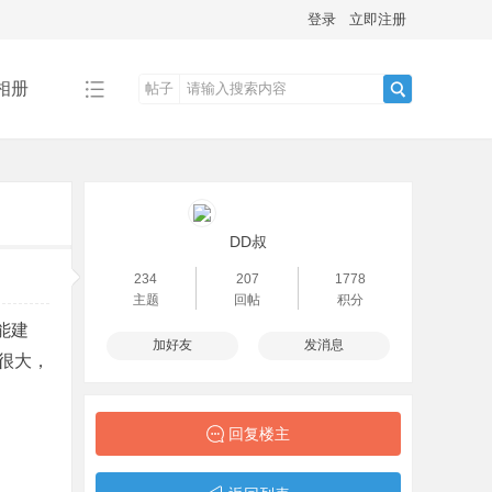
登录
立即注册
相册
帖子
搜
索
DD叔
234
207
1778
主题
回帖
积分
能建
加好友
发消息
很大，
回复楼主