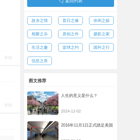
返回列表
故乡之情
昔日之缘
休闲之娱
相聚之乐
原创之作
摄影之家
生活之趣
篮球之约
国外之行
举报
信息之库
图文推荐
人生的意义是什么？
举报
2024-12-02
2016年11月1日正式踏足美国