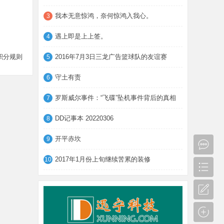
我本无意惊鸿，奈何惊鸿入我心。
3
遇上即是上上签。
4
积分规则
2016年7月3日三龙广告篮球队的友谊赛
5
守土有责
6
罗斯威尔事件：“飞碟”坠机事件背后的真相
7
DD记事本 20220306
8
开平赤坎
9
2017年1月份上旬继续苦累的装修
10