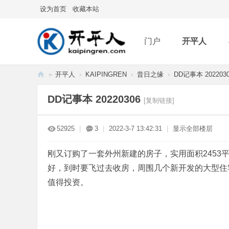
设为首页
收藏本站
门户
开平人
»
开平人
›
KAIPINGREN
›
昔日之缘
›
DD记事本 202203
分享
记录
排
开
DD记事本 20220306
[复制链接]
平
人
52925
|
3
|
2022-3-7 13:42:31
|
显示全部楼层
刚又订购了一套外州新建的房子，实用面积2453
好，到时要飞过去收房，周围几个新开发的大型住
值得投资。